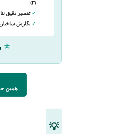
R)
✓
تفسیر دقیق نتای
✓
نگارش ساختارم
⭐
با
همین حال
💡