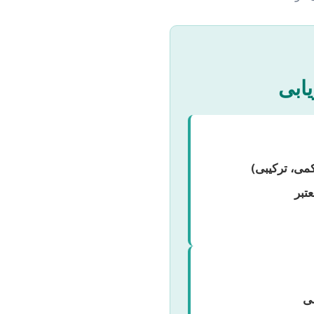
یابی
می، ترکیبی)
تبر
شی