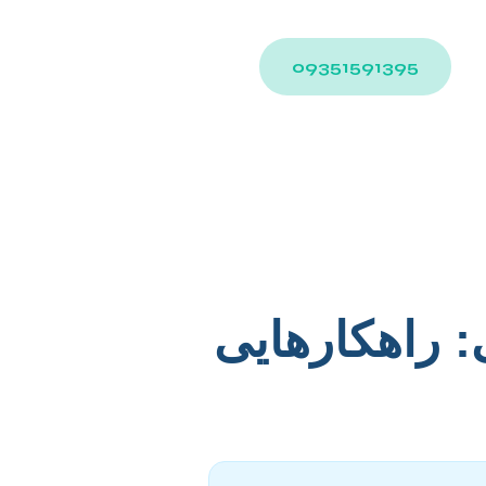
09351591395
ی: راهکارهایی