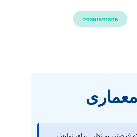
09351591395
 معماری
لکه فرصتی بی‌نظیر برای نمایش