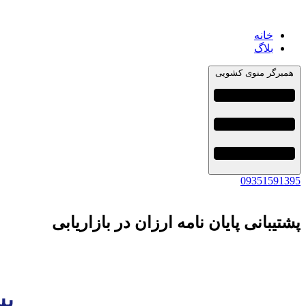
خانه
بلاگ
همبرگر منوی کشویی
09351591395
پشتیبانی پایان نامه ارزان در بازاریابی
پش