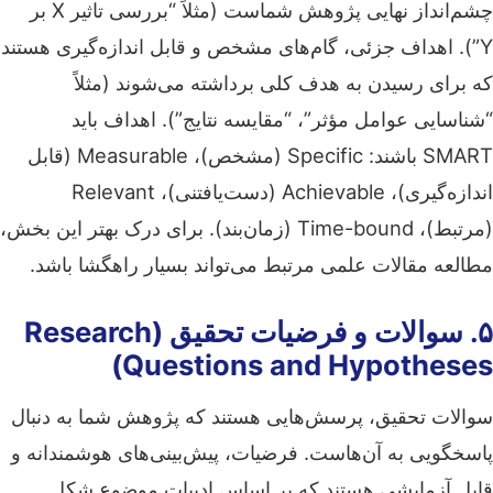
چشم‌انداز نهایی پژوهش شماست (مثلاً “بررسی تاثیر X بر
Y”). اهداف جزئی، گام‌های مشخص و قابل اندازه‌گیری هستند
که برای رسیدن به هدف کلی برداشته می‌شوند (مثلاً
“شناسایی عوامل مؤثر”، “مقایسه نتایج”). اهداف باید
SMART باشند: Specific (مشخص)، Measurable (قابل
اندازه‌گیری)، Achievable (دست‌یافتنی)، Relevant
(مرتبط)، Time-bound (زمان‌بند). برای درک بهتر این بخش،
مطالعه مقالات علمی مرتبط می‌تواند بسیار راهگشا باشد.
۵. سوالات و فرضیات تحقیق (Research
Questions and Hypotheses)
سوالات تحقیق، پرسش‌هایی هستند که پژوهش شما به دنبال
پاسخگویی به آن‌هاست. فرضیات، پیش‌بینی‌های هوشمندانه و
قابل آزمایشی هستند که بر اساس ادبیات موضوع شکل