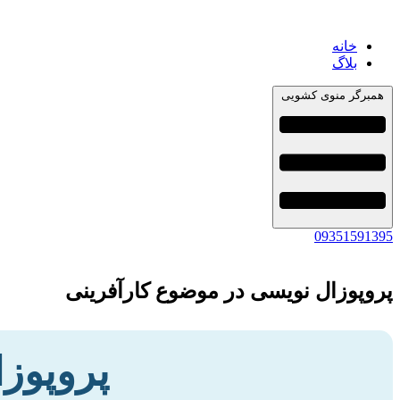
خانه
بلاگ
همبرگر منوی کشویی
09351591395
پروپوزال نویسی در موضوع کارآفرینی
پروپوز