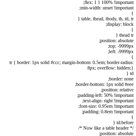
flex: 1 1 100% !importan
min-width: unset !importan
table, thead, tbody, th, td, t
display: blo
thead t
position: absolu
top: -9999p
left: -9999
tr { border: 1px solid #ccc; margin-bottom: 0.5em; border-radiu
8px; overflow: hidden
border: non
border-bottom: 1px solid #ee
position: relati
padding-left: 50% !importan
text-align: right !importa
font-size: 0.95em !importan
padding: 0.8em !importan
td:befor
/* Now 
position: absolu