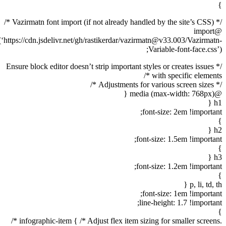
/* Vazirmatn font
@import
url(‘https://cdn.jsdelivr.net/gh/rastikerdar/vazirmatn@v33.003/Vazirmat
Variable-font-face.css
/* Ensure block editor doesn’t strip important styles or creates issues
with specific elements
/* Adjustm
@medi
h
font-size: 2em !importan
h
font-size: 1.5em !importan
h
font-size: 1.2em !importan
p, li, td, t
font-size: 1em !importan
line-height: 1.7 !importa