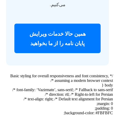
می‌کنیم.
همین حالا خدمات ویرایش
پایان نامه را از ما بخواهید
/* Basic styling for overall responsiveness and font consistency,
assuming a modern browser context 
bod
font-family: ‘Vazirmatn’, sans-serif; /* Fallback to sans-serif
direction: rtl; /* Right-to-left for Persian
text-align: right; /* Default text alignment for Persian
margin: 
padding: 
background-color: #FBFBF