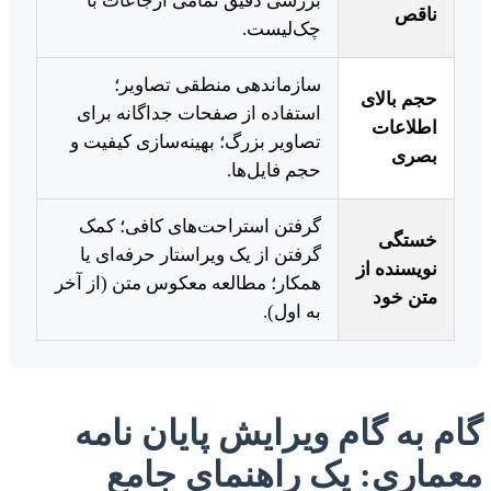
بررسی دقیق تمامی ارجاعات با
ناقص
چک‌لیست.
سازماندهی منطقی تصاویر؛
حجم بالای
استفاده از صفحات جداگانه برای
اطلاعات
تصاویر بزرگ؛ بهینه‌سازی کیفیت و
بصری
حجم فایل‌ها.
گرفتن استراحت‌های کافی؛ کمک
خستگی
گرفتن از یک ویراستار حرفه‌ای یا
نویسنده از
همکار؛ مطالعه معکوس متن (از آخر
متن خود
به اول).
گام به گام ویرایش پایان نامه
معماری: یک راهنمای جامع