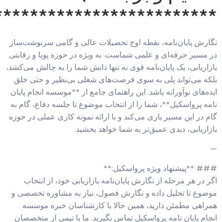
************************