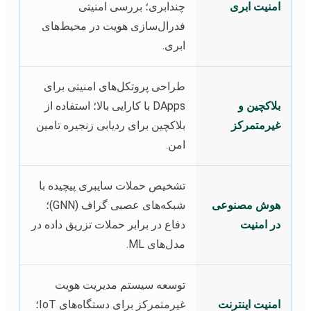
امنیت ابری
چندابری؛ بررسی امنیتی
فدرال‌سازی هویت در محیط‌های
ابری.
طراحی پروتکل‌های امنیتی برای
بلاکچین و
DApps با کارایی بالا؛ استفاده از
غیرمتمرکز
بلاکچین برای ردیابی زنجیره تامین
امن.
تشخیص حملات سایبری پیچیده با
هوش مصنوعی
شبکه‌های عصبی گراف (GNN)؛
در امنیت
دفاع در برابر حملات تزریق داده در
مدل‌های ML.
توسعه سیستم مدیریت هویت
امنیت اینترنت
غیرمتمرکز برای دستگاه‌های IoT؛