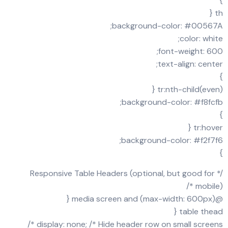
}
th {
background-color: #00567A;
color: white;
font-weight: 600;
text-align: center;
}
tr:nth-child(even) {
background-color: #f8fcfb;
}
tr:hover {
background-color: #f2f7f6;
}
/* Responsive Table Headers (optional, but good for
mobile) */
@media screen and (max-width: 600px) {
table thead {
display: none; /* Hide header row on small screens */