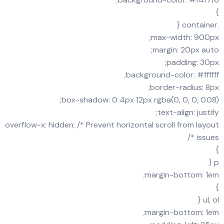
}
.container {
max-width: 900px;
margin: 20px auto;
padding: 30px;
background-color: #ffffff;
border-radius: 8px;
box-shadow: 0 4px 12px rgba(0, 0, 0, 0.08);
text-align: justify;
overflow-x: hidden; /* Prevent horizontal scroll from layout
issues */
}
p {
margin-bottom: 1em;
}
ul, ol {
margin-bottom: 1em;