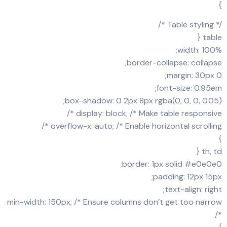
}
/* Table styling */
table {
width: 100%;
border-collapse: collapse;
margin: 30px 0;
font-size: 0.95em;
box-shadow: 0 2px 8px rgba(0, 0, 0, 0.05);
display: block; /* Make table responsive */
overflow-x: auto; /* Enable horizontal scrolling */
}
th, td {
border: 1px solid #e0e0e0;
padding: 12px 15px;
text-align: right;
min-width: 150px; /* Ensure columns don’t get too narrow
*/