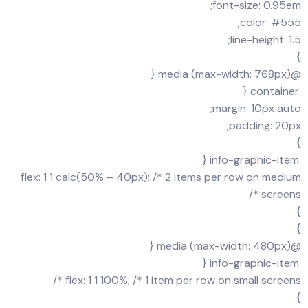
font-size: 0.95em;
color: #555;
line-height: 1.5;
}
@media (max-width: 768px) {
.container {
margin: 10px auto;
padding: 20px;
}
.info-graphic-item {
flex: 1 1 calc(50% – 40px); /* 2 items per row on medium
screens */
}
}
@media (max-width: 480px) {
.info-graphic-item {
flex: 1 1 100%; /* 1 item per row on small screens */
}