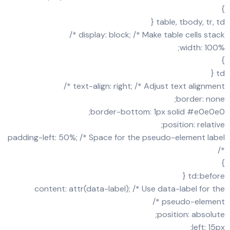
}
table, tbody, tr, td {
display: block; /* Make table cells stack */
width: 100%;
}
td {
text-align: right; /* Adjust text alignment */
border: none;
border-bottom: 1px solid #e0e0e0;
position: relative;
padding-left: 50%; /* Space for the pseudo-element label
*/
}
td::before {
content: attr(data-label); /* Use data-label for the
pseudo-element */
position: absolute;
left: 15px;