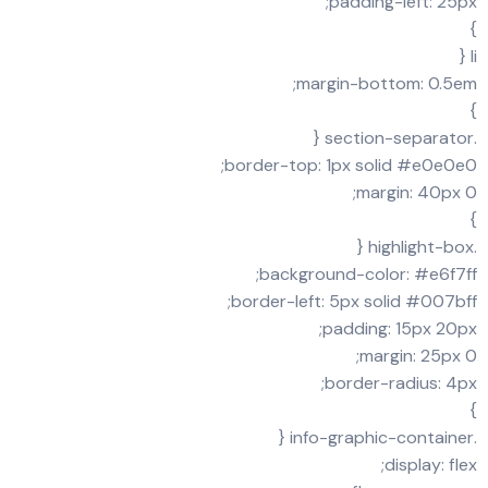
padding-left: 25px;
}
li {
margin-bottom: 0.5em;
}
.section-separator {
border-top: 1px solid #e0e0e0;
margin: 40px 0;
}
.highlight-box {
background-color: #e6f7ff;
border-left: 5px solid #007bff;
padding: 15px 20px;
margin: 25px 0;
border-radius: 4px;
}
.info-graphic-container {
display: flex;