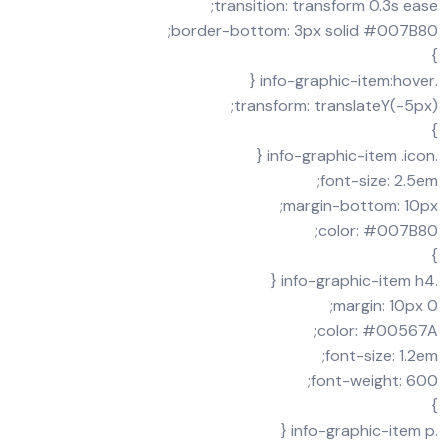
transition: transform 0.3s ease;
border-bottom: 3px solid #007B80;
}
.info-graphic-item:hover {
transform: translateY(-5px);
}
.info-graphic-item .icon {
font-size: 2.5em;
margin-bottom: 10px;
color: #007B80;
}
.info-graphic-item h4 {
margin: 10px 0;
color: #00567A;
font-size: 1.2em;
font-weight: 600;
}
.info-graphic-item p {