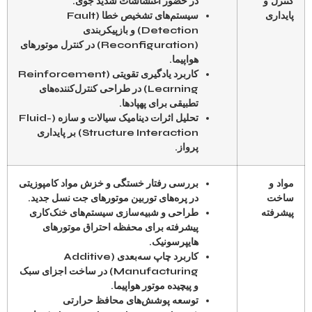
کنترل و
در حضور اغتشاشات شدید جوی.
پایداری
سیستم‌های تشخیص خطا (Fault
Detection) و بازپیکربندی
(Reconfiguration) در کنترل موتورهای
هواپیما.
کاربرد یادگیری تقویتی (Reinforcement
Learning) در طراحی کنترل‌کننده‌های
تطبیقی برای پهپادها.
تحلیل اثرات دینامیک سیالات و سازه (Fluid-
Structure Interaction) بر پایداری
پرواز.
مواد و
بررسی رفتار خستگی و خزش مواد کامپوزیتی
ساخت
در پره‌های توربین موتورهای جت نسل جدید.
پیشرفته
طراحی و شبیه‌سازی سیستم‌های خنک‌کاری
پیشرفته برای محفظه احتراق موتورهای
هایپرسونیک.
کاربرد چاپ سه‌بعدی (Additive
Manufacturing) در ساخت اجزای سبک
و پیچیده موتور هواپیما.
توسعه پوشش‌های محافظ حرارتی