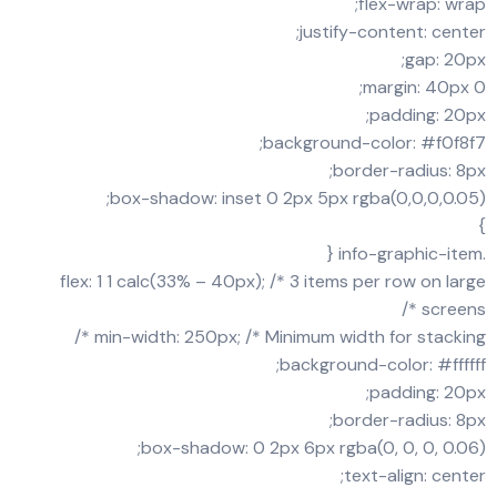
flex-wrap: wrap;
justify-content: center;
gap: 20px;
margin: 40px 0;
padding: 20px;
background-color: #f0f8f7;
border-radius: 8px;
box-shadow: inset 0 2px 5px rgba(0,0,0,0.05);
}
.info-graphic-item {
flex: 1 1 calc(33% – 40px); /* 3 items per row on large
screens */
min-width: 250px; /* Minimum width for stacking */
background-color: #ffffff;
padding: 20px;
border-radius: 8px;
box-shadow: 0 2px 6px rgba(0, 0, 0, 0.06);
text-align: center;