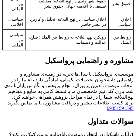
حقوق شهروندی در نهج البلاغه: مطالعه
حقوق بشر
بین
تطبیقی با اعلامیه جهانی حقوق بشر
المللی
اخلاق
اخلاق سیاسی در نهج البلاغه: تحلیل و کاربرد
سیاسی،
سیاسی
در عصر حاضر
اخلاقی
سیاسی،
روابط بین
رویکرد نهج البلاغه به روابط بین الملل: صلح،
بین
الملل
عدالت و دیپلماسی
المللی
مشاوره و راهنمایی پرواسکیل
موسسه‌ی پرواسکیل با سال‌ها تجربه در زمینه‌ی مشاوره و
راهنمایی دانشجویان تحصیلات تکمیلی، آمادگی دارد تا شما را در
انتخاب موضوع، تدوین پروپزال، انجام پژوهش و نگارش پایان‌نامه‌ی
شما یاری کند. تیم متخصصان ما با تسلط کامل به منابع و مفاهیم
نهج‌البلاغه، شما را در تمام مراحل پژوهش همراهی خواهند کرد.
برای کسب اطلاعات بیشتر و دریافت مشاوره، با ما تماس بگیرید:
09351591395
سوالات متداول
1. آیا پرواسکیل در انتخاب موضوع پایان‌نامه به من کمک می‌کند؟