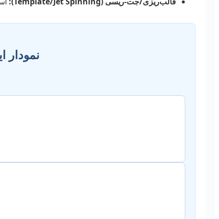
قالب‌ریزی/جت-ریسی (Template/Jet Spinning):
است
نمودار ا