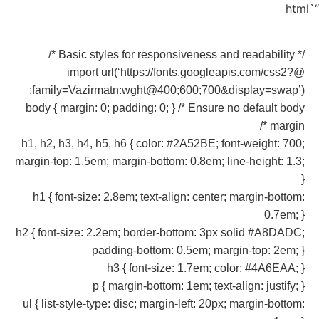
“`html
/* Basic styles for responsiveness and readability */
@import url(‘https://fonts.googleapis.com/css2?
family=Vazirmatn:wght@400;600;700&display=swap’);
body { margin: 0; padding: 0; } /* Ensure no default body
margin */
h1, h2, h3, h4, h5, h6 { color: #2A52BE; font-weight: 700;
margin-top: 1.5em; margin-bottom: 0.8em; line-height: 1.3;
}
h1 { font-size: 2.8em; text-align: center; margin-bottom:
0.7em; }
h2 { font-size: 2.2em; border-bottom: 3px solid #A8DADC;
padding-bottom: 0.5em; margin-top: 2em; }
h3 { font-size: 1.7em; color: #4A6EAA; }
p { margin-bottom: 1em; text-align: justify; }
ul { list-style-type: disc; margin-left: 20px; margin-bottom: