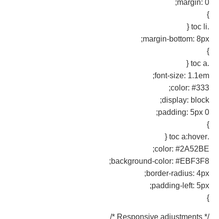
margin: 0;
}
.toc li {
margin-bottom: 8px;
}
.toc a {
font-size: 1.1em;
color: #333;
display: block;
padding: 5px 0;
}
.toc a:hover {
color: #2A52BE;
background-color: #EBF3F8;
border-radius: 4px;
padding-left: 5px;
}
/* Responsive adjustments */