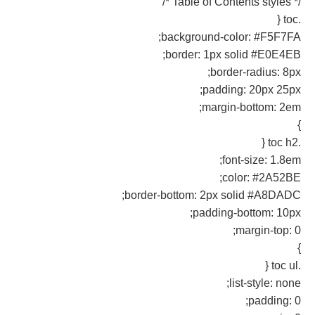
/* Table of Contents styles */
.toc {
background-color: #F5F7FA;
border: 1px solid #E0E4EB;
border-radius: 8px;
padding: 20px 25px;
margin-bottom: 2em;
}
.toc h2 {
font-size: 1.8em;
color: #2A52BE;
border-bottom: 2px solid #A8DADC;
padding-bottom: 10px;
margin-top: 0;
}
.toc ul {
list-style: none;
padding: 0;