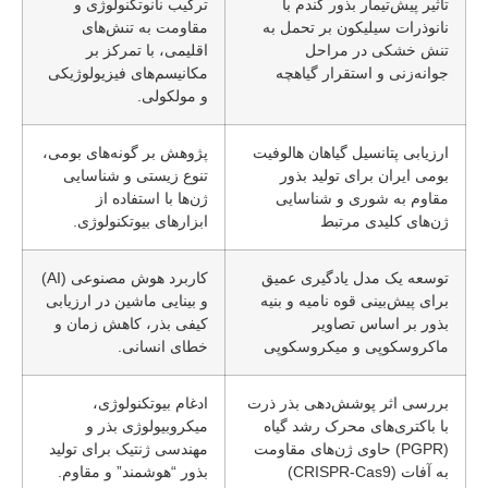
تأثیر پیش‌تیمار بذور گندم با
ترکیب نانوتکنولوژی و
نانوذرات سیلیکون بر تحمل به
مقاومت به تنش‌های
تنش خشکی در مراحل
اقلیمی، با تمرکز بر
جوانه‌زنی و استقرار گیاهچه
مکانیسم‌های فیزیولوژیکی
و مولکولی.
ارزیابی پتانسیل گیاهان هالوفیت
پژوهش بر گونه‌های بومی،
بومی ایران برای تولید بذور
تنوع زیستی و شناسایی
مقاوم به شوری و شناسایی
ژن‌ها با استفاده از
ژن‌های کلیدی مرتبط
ابزارهای بیوتکنولوژی.
توسعه یک مدل یادگیری عمیق
کاربرد هوش مصنوعی (AI)
برای پیش‌بینی قوه نامیه و بنیه
و بینایی ماشین در ارزیابی
بذور بر اساس تصاویر
کیفی بذر، کاهش زمان و
ماکروسکوپی و میکروسکوپی
خطای انسانی.
بررسی اثر پوشش‌دهی بذر ذرت
ادغام بیوتکنولوژی،
با باکتری‌های محرک رشد گیاه
میکروبیولوژی بذر و
(PGPR) حاوی ژن‌های مقاومت
مهندسی ژنتیک برای تولید
به آفات (CRISPR-Cas9)
بذور “هوشمند” و مقاوم.