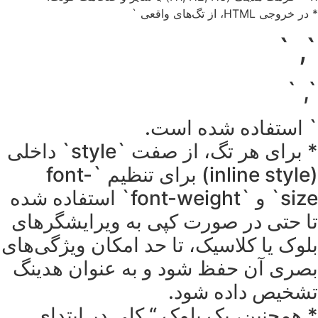
* در خروجی HTML، از تگ‌های واقعی `
`, `
`, `
` استفاده شده است.
* برای هر تگ، از صفت `style` داخلی
(inline style) برای تنظیم `font-
size` و `font-weight` استفاده شده
تا حتی در صورت کپی به ویرایشگرهای
بلوک یا کلاسیک، تا حد امکان ویژگی‌های
بصری آن حفظ شود و به عنوان هدینگ
تشخیص داده شود.
* همچنین، یک بلوک “ کلی در ابتدای