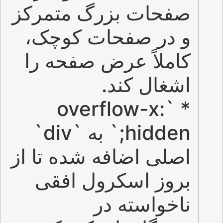
صفحات بزرگ متمرکز
و در صفحات کوچک،
کاملاً عرض صفحه را
اشغال کند.
* `overflow-x:
hidden;` به `div`
اصلی اضافه شده تا از
بروز اسکرول افقی
ناخواسته در