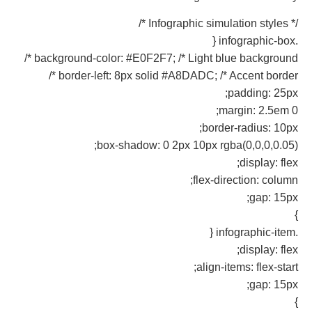
/* Infographic simulation styles */
.infographic-box {
background-color: #E0F2F7; /* Light blue background */
border-left: 8px solid #A8DADC; /* Accent border */
padding: 25px;
margin: 2.5em 0;
border-radius: 10px;
box-shadow: 0 2px 10px rgba(0,0,0,0.05);
display: flex;
flex-direction: column;
gap: 15px;
}
.infographic-item {
display: flex;
align-items: flex-start;
gap: 15px;
}