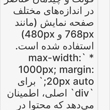
در اندازه‌های مختلف
صفحه نمایش (مانند
768px و 480px)
استفاده شده است.
* `max-width:
1000px; margin:
20px auto;` برای
`div` اصلی، اطمینان
می‌دهد که محتوا در