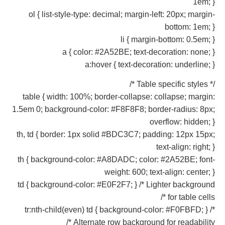
1em; }
ol { list-style-type: decimal; margin-left: 20px; margin-
bottom: 1em; }
li { margin-bottom: 0.5em; }
a { color: #2A52BE; text-decoration: none; }
a:hover { text-decoration: underline; }
/* Table specific styles */
table { width: 100%; border-collapse: collapse; margin:
1.5em 0; background-color: #F8F8F8; border-radius: 8px;
overflow: hidden; }
th, td { border: 1px solid #BDC3C7; padding: 12px 15px;
text-align: right; }
th { background-color: #A8DADC; color: #2A52BE; font-
weight: 600; text-align: center; }
td { background-color: #E0F2F7; } /* Lighter background
for table cells */
tr:nth-child(even) td { background-color: #F0FBFD; } /*
Alternate row background for readability */