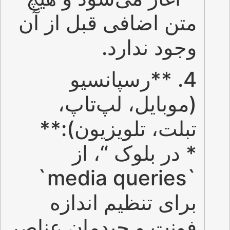
متن اضافی قبل از آن
وجود ندارد.
4. **رسپانسیو
(موبایل، لپ‌تاپ،
تبلت، تلویزیون):**
* در بلوک “، از
`media queries`
برای تنظیم اندازه
فونت و چیدمان عناصر