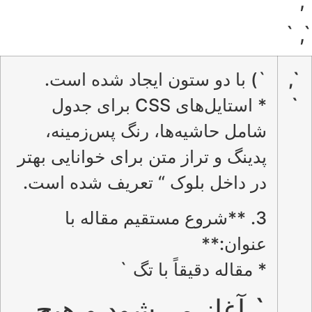
`, `
`, `
`,
`) با دو ستون ایجاد شده است.
`
* استایل‌های CSS برای جدول
شامل حاشیه‌ها، رنگ پس‌زمینه،
پدینگ و تراز متن برای خوانایی بهتر
در داخل بلوک “ تعریف شده است.
3. **شروع مستقیم مقاله با
عنوان:**
* مقاله دقیقاً با تگ `
` آغاز می‌شود و هیچ