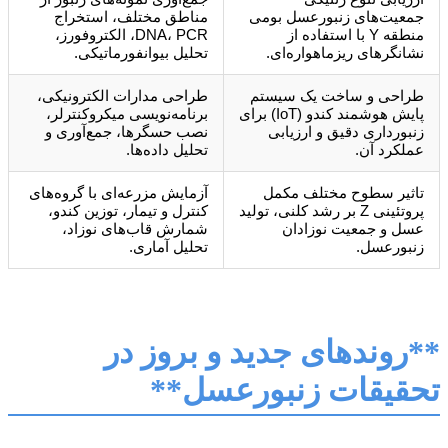
جمعیت‌های زنبورعسل بومی
مناطق مختلف، استخراج
منطقه Y با استفاده از
DNA، PCR، الکتروفورز،
نشانگرهای ریزماهواره‌ای.
تحلیل بیوانفورماتیکی.
طراحی و ساخت یک سیستم
طراحی مدارات الکترونیکی،
پایش هوشمند کندو (IoT) برای
برنامه‌نویسی میکروکنترلر،
زنبورداری دقیق و ارزیابی
نصب حسگرها، جمع‌آوری و
عملکرد آن.
تحلیل داده‌ها.
تاثیر سطوح مختلف مکمل
آزمایش مزرعه‌ای با گروه‌های
پروتئینی Z بر رشد کلنی، تولید
کنترل و تیمار، توزین کندو،
عسل و جمعیت نوزادان
شمارش قاب‌های نوزاد،
زنبورعسل.
تحلیل آماری.
**روندهای جدید و بروز در
تحقیقات زنبورعسل**