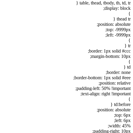
table, thead, tbody, th, td, tr {
display: block;
}
thead tr {
position: absolute;
top: -9999px;
left: -9999px;
}
tr {
border: 1px solid #ccc;
margin-bottom: 10px;
}
td {
border: none;
border-bottom: 1px solid #eee;
position: relative;
padding-left: 50% !important;
text-align: right !important;
}
td:before {
position: absolute;
top: 6px;
left: 6px;
width: 45%;
padding-right: 10px;