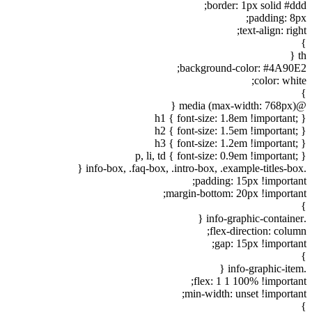
border: 1px solid #ddd;
padding: 8px;
text-align: right;
}
th {
background-color: #4A90E2;
color: white;
}
@media (max-width: 768px) {
h1 { font-size: 1.8em !important; }
h2 { font-size: 1.5em !important; }
h3 { font-size: 1.2em !important; }
p, li, td { font-size: 0.9em !important; }
.info-box, .faq-box, .intro-box, .example-titles-box {
padding: 15px !important;
margin-bottom: 20px !important;
}
.info-graphic-container {
flex-direction: column;
gap: 15px !important;
}
.info-graphic-item {
flex: 1 1 100% !important;
min-width: unset !important;
}