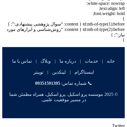
white-space: nowrap;
text-align: left;
font-weight: bold;
}
td:nth-of-type(1):before { content: “سوال پژوهشی پیشنهادی:”; }
td:nth-of-type(2):before { content: “روش‌شناسی و ابزارهای مورد
نیاز:”; }
}
خانه
|
خدمات
|
درباره ما
|
وبلاگ
|
تماس با ما
اینستاگرام
|
لینکدین
|
توییتر
📞 شماره تماس:
09351591395
© 2025 موسسه پرو اسکیل. پرو اسکیل، همراه مطمئن شما
در مسیر موفقیت علمی.
Twitter