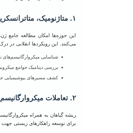
۱. متاژنومیک، متاترانسکریپتومیک و متابولومیک خاک
می‌کنند. این رویکردها انقلابی در در
شناسایی میکروارگانیسم‌های ناش
بررسی دینامیک جوامع میکروبی 
کشف مسیرهای بیوشیمیایی جدید
۲. تعاملات میکروارگانیسم-گیاه-خاک (Plant-Microbe-Soil Interactions)
ریشه گیاهان به همراه میکروارگانیس
برای توسعه راهکارهای زیستی جهت اف