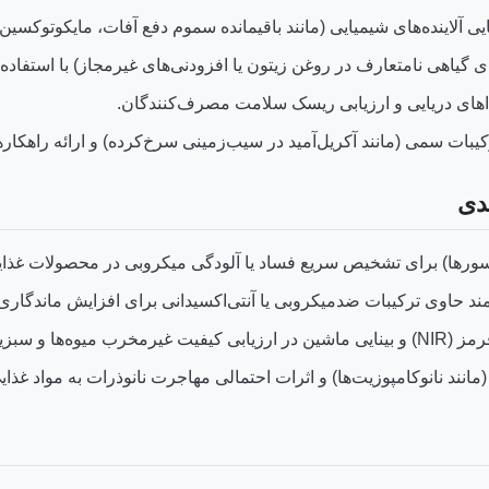
لاینده‌های شیمیایی (مانند باقیمانده سموم دفع آفات، مایکوتوکسین‌ها
نامتعارف در روغن زیتون یا افزودنی‌های غیرمجاز) با استفاده از طیف‌سنجی NMR ی
ای دریایی و ارزیابی ریسک سلامت مصرف‌کنندگان.
یبات سمی (مانند آکریل‌آمید در سیب‌زمینی سرخ‌کرده) و ارائه راهکا
رها) برای تشخیص سریع فساد یا آلودگی میکروبی در محصولات غذای
ند حاوی ترکیبات ضدمیکروبی یا آنتی‌اکسیدانی برای افزایش ماندگاری.
 و سبزیجات.
انند نانوکامپوزیت‌ها) و اثرات احتمالی مهاجرت نانوذرات به مواد غذای