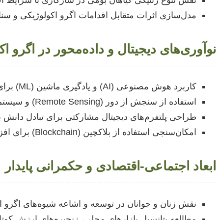
نقش تنوع ژنتیکی گیاهان بومی در سازگاری با شرایط اق
مدل‌سازی اثرات متقابل اقدامات اگرو اکولوژیکی و سنار
نوآوری‌های دیجیتال و داده‌محور در اگرو ا
کاربرد هوش مصنوعی (AI) و یادگیری ماشین (ML) برای پایش سلامت خاک، پیش‌بینی آفات و بیماری‌ها در سیستم‌های اگرو اکولوژیک.
استفاده از سنجش از دور (Remote Sensing) و سیستم اطلاعات جغرافیایی (GIS) برای ارزیابی تنوع زیستی و خدمات اکوسیستمی در مزارع اگرو اکولوژیک.
طراحی پلتفرم‌های دیجیتال مشارکتی برای تبادل دانش ب
امکان‌سنجی استفاده از بلاکچین (Blockchain) برای افزایش شفافیت و ردیابی محصولات در زنجیره‌های تامین پایدار.
ابعاد اجتماعی-اقتصادی و حکمرانی پایدار
نقش زنان و جوانان در توسعه و اشاعه شیوه‌های اگرو اک
مطالعه پتانسیل بازارهای محلی، زنجیره‌های ارزش کوتا