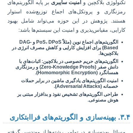
تکنولوژی بلاکچین و
امنیت سایبری
بر پایه الگوریتم‌های
رمزنگاری و پروتکل‌های اجماع توزیع‌شده استوار
هستند. پژوهش در این حوزه می‌تواند شامل بهبود
کارایی، مقیاس‌پذیری و امنیت این سیستم‌ها باشد:
الگوریتم‌های اجماع نوین (مثلاً PoS، DPoS و DAG-
Based) برای افزایش کارایی و کاهش مصرف انرژی در
بلاکچین‌ها.
الگوریتم‌های حریم خصوصی در بلاکچین: اثبات‌های با
دانش صفر (Zero-Knowledge Proofs) و رمزنگاری
همسانگرد (Homomorphic Encryption).
امنیت الگوریتم‌های یادگیری ماشین در برابر حملات
خصمانه (Adversarial Attacks).
طراحی الگوریتم‌های تشخیص نفوذ و بدافزار مبتنی بر
هوش مصنوعی.
 و الگوریتم‌های فراابتکاری
مسائل بهینه‌سازی در تمامی رشته‌ها از مهندسی گرفته