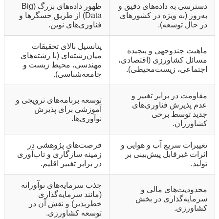
دسترسی به داده‌های دقیق و
ظهور داده‌های بزرگ (Big
به‌روز (به ویژه در کشورهای
Data) از طریق حسگرها و
در حال توسعه).
فناوری‌های نوین.
پتانسیل بالای تحقیقات
ماهیت چندوجهی و پیچیده
میان‌رشته‌ای (با رشته‌های
مسائل کشاورزی (اقتصادی،
مهندسی، محیط زیست و
اجتماعی، زیست‌محیطی).
جامعه‌شناسی).
مقاومت در برابر تغییر و
توسعه برنامه‌های ترویجی و
عدم پذیرش فناوری‌های
آموزشی برای پذیرش
جدید توسط برخی
نوآوری‌ها.
کشاورزان.
تغییرات سریع آب و هوایی و
فرصت‌های پژوهشی در
اثرات غیرقابل پیش‌بینی بر
زمینه سازگاری و تاب‌آوری
تولید.
در برابر تغییر اقلیم.
جذب سرمایه‌های نوآورانه
محدودیت‌های مالی و
(مانند سرمایه‌گذاری
سرمایه‌گذاری در بخش
خطرپذیر) و نقش آن در
کشاورزی.
توسعه کشاورزی.