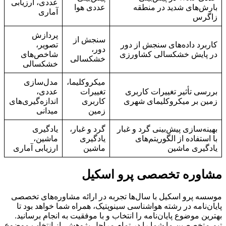
عددی، ارزیابی
بارش‌های شدید در منطقه
عددی هوا
آماری
زاگرس
پردازش
سنجش از
کاربرد داده‌های سنجش از دور
تصویر،
دور،
در پایش خشکسالی کشاورزی
شاخص‌های
خشکسالی
خشکسالی
میکروکلیما،
مدل‌سازی
بررسی تأثیر تغییرات کاربری
تغییرات
عددی،
زمین بر میکروکلیمای شهری
کاربری
اندازه‌گیری‌های
زمین
میدانی
بهینه‌سازی پیش‌بینی گرد و غبار
گرد و غبار،
یادگیری
با استفاده از الگوریتم‌های
یادگیری
ماشین،
یادگیری ماشین
ماشین
ارزیابی آماری
مشاوره تخصصی پرو اسکیل
موسسه پرو اسکیل با سال‌ها تجربه در ارائه مشاوره‌های تخصصی
پایان‌نامه در رشته هواشناسی سینوپتیک، همراه شما خواهد بود تا
بهترین موضوع پایان‌نامه را انتخاب و با موفقیت به انجام برسانید.
تیم متخصصین ما شما را در تمام مراحل پژوهش، از انتخاب موضوع