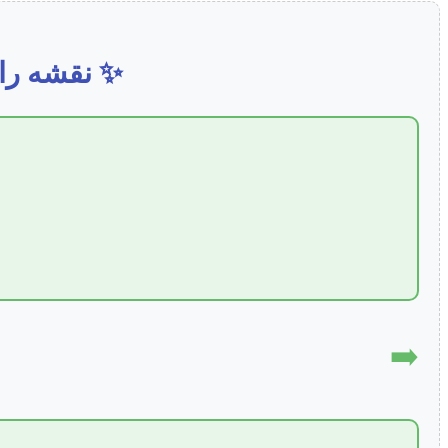
✨ نقشه راه
➡️