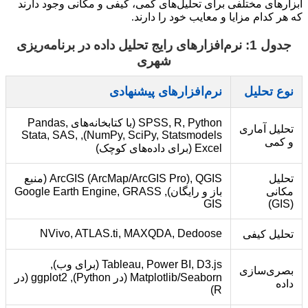
ابزارهای مختلفی برای تحلیل‌های کمی، کیفی و مکانی وجود دارند
که هر کدام مزایا و معایب خود را دارند.
جدول 1: نرم‌افزارهای رایج تحلیل داده در برنامه‌ریزی
شهری
نوع تحلیل
نرم‌افزارهای پیشنهادی
SPSS, R, Python (با کتابخانه‌های Pandas,
تحلیل آماری
NumPy, SciPy, Statsmodels), Stata, SAS,
و کمی
Excel (برای داده‌های کوچک)
تحلیل
ArcGIS (ArcMap/ArcGIS Pro), QGIS (منبع
مکانی
باز و رایگان), Google Earth Engine, GRASS
GIS
(GIS)
NVivo, ATLAS.ti, MAXQDA, Dedoose
تحلیل کیفی
Tableau, Power BI, D3.js (برای وب),
بصری‌سازی
Matplotlib/Seaborn (در Python), ggplot2 (در
داده
R)