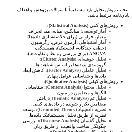
انتخاب روش تحلیل باید مستقیماً با سوالات پژوهش و اهداف
پایان‌نامه مرتبط باشد.
روش‌های کمی (Statistical Analysis):
آمار توصیفی:
میانگین، میانه، مد، انحراف
معیار، فراوانی (برای خلاصه‌سازی داده‌ها).
آمار استنباطی:
آزمون فرض، رگرسیون
(خطی، چندگانه، لجستیک)، همبستگی،
ANOVA (برای بررسی روابط و تفاوت‌ها).
تحلیل خوشه‌ای (Cluster Analysis):
گروه‌بندی پدیده‌ها بر اساس شباهت‌ها.
تحلیل عاملی (Factor Analysis):
کاهش ابعاد
داده‌ها و شناسایی عوامل پنهان.
روش‌های کیفی (Qualitative Analysis):
تحلیل محتوا (Content Analysis):
شناسایی
الگوها و مضامین در متون.
تحلیل تم (Thematic Analysis):
یافتن
مضامین تکرار شونده در داده‌های کیفی.
نظریه داده‌بنیاد (Grounded Theory):
توسعه
نظریه از طریق تحلیل سیستماتیک داده‌ها.
تحلیل گفتمان (Discourse Analysis):
بررسی
چگونگی ساخت واقعیت از طریق زبان.
روش‌های مکانی (Spatial Analysis):