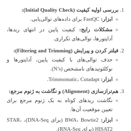
بررسی اولیه کیفیت (Initial Quality Check):
ابزار:
FastQC برای داده‌های توالی‌یابی.
مشکلات رایج:
کیفیت پایین در انتهای ریدها،
آداپتورها، توالی‌های تکراری.
فیلتر کردن و پیرایش (Filtering and Trimming):
حذف توالی‌های با کیفیت پایین، آداپتورها و
نوکلئوتیدهای نامشخص (N’s).
ابزار:
Trimmomatic، Cutadapt.
هم‌ترازسازی (Alignment) و نگاشت به ژنوم مرجع:
نگاشت ریدهای کوتاه به یک ژنوم مرجع برای
تعیین موقعیت آن‌ها.
ابزار:
BWA، Bowtie2 (برای DNA-Seq)، STAR،
HISAT2 (برای RNA-Seq).