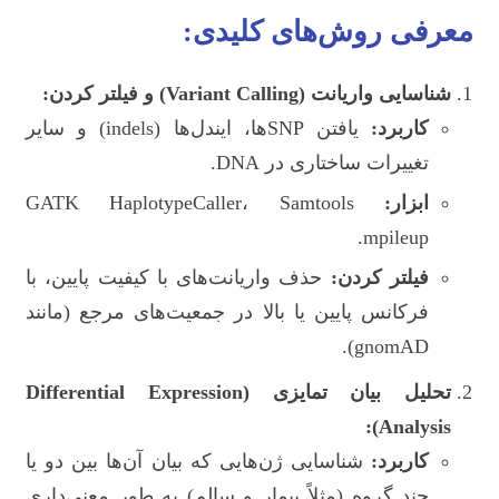
معرفی روش‌های کلیدی:
شناسایی واریانت (Variant Calling) و فیلتر کردن:
کاربرد:
یافتن SNPها، ایندل‌ها (indels) و سایر
تغییرات ساختاری در DNA.
ابزار:
GATK HaplotypeCaller، Samtools
mpileup.
فیلتر کردن:
حذف واریانت‌های با کیفیت پایین، با
فرکانس پایین یا بالا در جمعیت‌های مرجع (مانند
gnomAD).
تحلیل بیان تمایزی (Differential Expression
Analysis):
کاربرد:
شناسایی ژن‌هایی که بیان آن‌ها بین دو یا
چند گروه (مثلاً بیمار و سالم) به طور معنی‌داری