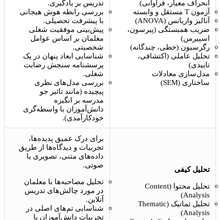
انحراف معیار، فراوانی)
تدریس بر یادگیری.
آزمون T مستقل و وابسته
بررسی رابطه هوش هیجانی
آنالیز واریانس (ANOVA)
با پیشرفت تحصیلی.
ضریب همبستگی (پیرسون،
پیش‌بینی موفقیت شغلی
اسپیرمن)
معلمان بر اساس عوامل
رگرسیون (خطی، چندگانه)
شخصیتی.
تحلیل عاملی (اکتشافی،
شناسایی ابعاد پنهان در یک
تاییدی)
پرسشنامه سنجش رضایت
مدل‌سازی معادلات
شغلی.
ساختاری (SEM)
بررسی مدل‌های نظری
پیچیده (مانند تاثیر جو
مدرسه بر انگیزه
دانش‌آموزان با واسطه‌گری
خودکارآمدی).
برای درک عمیق پدیده‌ها،
تجربیات و دیدگاه‌ها از طریق
داده‌های متنی، تصویری یا
صوتی.
تحلیل کیفی
تحلیل مصاحبه‌ها با معلمان
تحلیل محتوا (Content
در مورد چالش‌های تدریس
Analysis)
آنلاین.
تحلیل تماتیک (Thematic
شناسایی تم‌های اصلی در
Analysis)
تجربیات دانش‌آموزان با