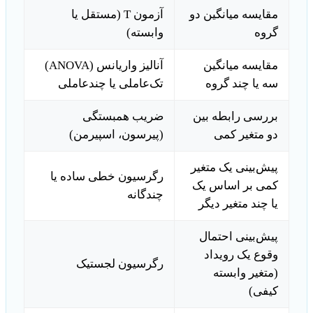
مقایسه میانگین دو
آزمون T (مستقل یا
گروه
وابسته)
مقایسه میانگین
آنالیز واریانس (ANOVA)
سه یا چند گروه
تک‌عاملی یا چندعاملی
بررسی رابطه بین
ضریب همبستگی
دو متغیر کمی
(پیرسون، اسپیرمن)
پیش‌بینی یک متغیر
رگرسیون خطی ساده یا
کمی بر اساس یک
چندگانه
یا چند متغیر دیگر
پیش‌بینی احتمال
وقوع یک رویداد
رگرسیون لجستیک
(متغیر وابسته
کیفی)