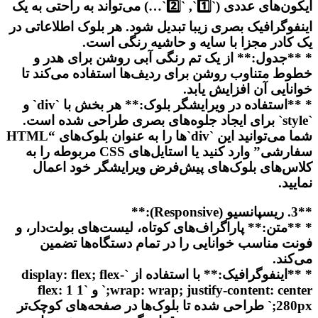
آیکون‌های عددی (`1️⃣`, `2️⃣`…) می‌تواند به راحتی به یک
اینفوگرافیک بصری زیبا تبدیل شود. هر بلوک اطلاعاتی در
یک کادر مجزا با سایه و حاشیه رنگی است.
* **جدول:** از یک تم رنگی آبی روشن برای هدر و
خطوط متناوب روشن برای ردیف‌ها استفاده می‌کند تا
خوانایی آن افزایش یابد.
* **استفاده در ویرایشگر بلوک:** هر بخش با `div` و
`style` برای ایجاد جلوه‌های بصری طراحی شده است.
شما می‌توانید این `div`ها را به عنوان بلوک‌های “HTML
سفارشی” وارد کنید یا استایل‌های CSS مربوطه را به
کلاس‌های بلوک‌های پیش‌فرض ویرایشگر خود اعمال
نمایید.
**3. ریسپانسیو (Responsive):**
* **متن:** پاراگراف‌های کوتاه، لیست‌های بولت‌دار، و
فونت مناسب خوانایی را در تمام دستگاه‌ها تضمین
می‌کند.
* **اینفوگرافیک:** با استفاده از `display: flex; flex-
wrap: wrap; justify-content: center;` و `flex: 1 1
280px;` طراحی شده تا بلوک‌ها در صفحه‌های کوچک‌تر