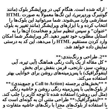
` ارائه شده است. هنگام کپی در ویرایشگر بلوک (مانند
گوتنبرگ وردپرس)، این تگ‌ها معمولاً به صورت HTML
سفارشی وارد می‌شوند. شما می‌توانید این بلوک‌ها را
انتخاب کرده و با ابزارهای ویرایشگر (مانند تغییر به بلوک
“عنوان” و سپس تنظیم سایز و ضخامت) آن‌ها را به
استایل مطلوب خود تغییر دهید. اگر ویرایشگر شما امکان
وارد کردن مستقیم HTML را می‌دهد، این کد به درستی
نمایش داده خواهد شد.
**2. طراحی و رنگ‌بندی:**
* کل مقاله از یک پالت رنگی هماهنگ (آبی تیره، آبی
روشن، سبز، نارنجی، قرمز، بنفش برای بخش
اینفوگرافیک) با پس‌زمینه‌های روشن برای خوانایی بهتر
استفاده می‌کند.
* **بخش‌های برجسته (Call to Action و جمع‌بندی):**
از بلوک‌هایی با پس‌زمینه رنگی روشن و حاشیه رنگی
(مثل آبی روشن) استفاده شده تا توجه کاربر را جلب کند.
* **اینفوگرافیک:** طراحی متنی آن به گونه‌ای است که
با استفاده از بلوک‌های مجزا با رنگ‌های حاشیه متفاوت و