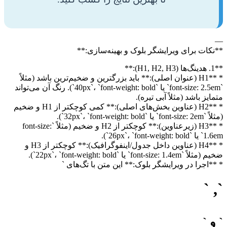
—
**نکات برای ویرایشگر بلوک و بهینه‌سازی:**
**1. هدینگ‌ها (H1, H2, H3):**
* **H1 (عنوان اصلی):** باید بزرگترین و ضخیم‌ترین باشد (مثلاً
`font-size: 2.5em` یا `40px`، `font-weight: bold`). رنگ آن می‌تواند
متمایز باشد (مثلاً آبی تیره).
* **H2 (عناوین بخش‌های اصلی):** کمی کوچکتر از H1 و ضخیم
(مثلاً `font-size: 2em` یا `32px`، `font-weight: bold`).
* **H3 (زیرعناوین):** کوچکتر از H2 و ضخیم (مثلاً `font-size:
1.6em` یا `26px`، `font-weight: bold`).
* **H4 (عناوین داخل جدول/اینفوگرافیک):** کوچکتر از H3 و
ضخیم (مثلاً `font-size: 1.4em` یا `22px`، `font-weight: bold`).
* **اجرا در ویرایشگر بلوک:** این متن با تگ‌های `
`, `
` و `