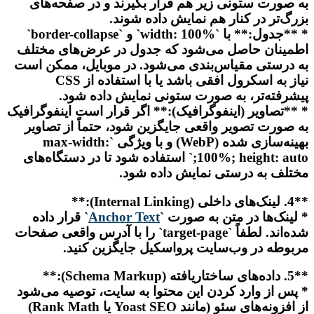
به صورت ستونی زیر هم قرار بگیرند و در صفحه‌های
بزرگ‌تر در کنار هم نمایش داده شوند.
* **جدول:** با `width: 100%` و `border-collapse`
اطمینان حاصل می‌شود که جدول در عرض‌های مختلف
به درستی مقیاس‌بندی می‌شود. در موبایل، ممکن است
نیاز به اسکرول افقی باشد یا با استفاده از CSS
پیشرفته‌تر، به صورت ستونی نمایش داده شود.
* **تصاویر (اینفوگرافیک):** اگر قرار است اینفوگرافیک
به صورت تصویر واقعی جایگزین شود، حتماً از تصاویر
بهینه‌سازی شده (WebP) و با ویژگی `max-width:
100%; height: auto;` استفاده شود تا در دستگاه‌های
مختلف به درستی نمایش داده شود.
**4. لینک‌های داخلی (Internal Linking):**
* لینک‌ها در متن به صورت `
Anchor Text
` قرار داده
شده‌اند. لطفاً `target-page` را با آدرس واقعی صفحات
مربوطه در وب‌سایت پرواسکیل جایگزین کنید.
**5. داده‌های ساختاریافته (Schema Markup):**
* پس از وارد کردن این محتوا به سایت، توصیه می‌شود
از افزونه‌های سئو (مانند Yoast SEO یا Rank Math)