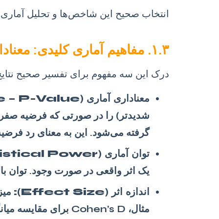
انتخاب صحیح این شاخص‌ها و تحلیل آماری آن‌
۱.۳. مفاهیم آماری کلیدی: معناداری، توان و اندازه اثر
درک این سه مفهوم برای تفسیر صحیح نتای
معناداری آماری (Statistical Significance – P-Value):
گرفته می‌شود. این به معنای رد فرض
توان آماری (Statistical Power):
یک اثر واقعی در صورت وجود. توان بالا (معمولاً 0.8 به بالا) مطلوب است و به اندازه نمونه و
اندازه اثر (Effect Size):
میزا