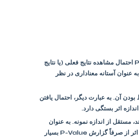
P-Value احتمال مشاهده نتایج فعلی (یا نتایج
دتر) را در صورتی که فرضیه صفر درست باشد، نشان می‌دهد. به طور سنتی، P < 0.05 به عنوان آستانه معناداری در نظر
دن آن. به عبارت دیگر، احتمال یافتن
، مستقل از اندازه نمونه. به عنوان
مثال، Cohen’s D برای مقایسه میانگین‌ها یا R-Squared برای رگرسیون. گزارش اندازه اثر از صرفاً گزارش P-Value بسیار