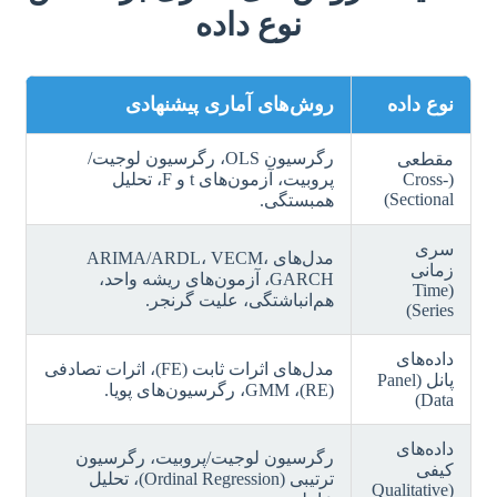
نوع داده
نوع داده
روش‌های آماری پیشنهادی
رگرسیون OLS، رگرسیون لوجیت/
مقطعی
(Cross-
پروبیت، آزمون‌های t و F، تحلیل
Sectional)
همبستگی.
سری
مدل‌های ARIMA/ARDL، VECM،
زمانی
GARCH، آزمون‌های ریشه واحد،
(Time
هم‌انباشتگی، علیت گرنجر.
Series)
داده‌های
مدل‌های اثرات ثابت (FE)، اثرات تصادفی
پانل (Panel
(RE)، GMM، رگرسیون‌های پویا.
Data)
داده‌های
رگرسیون لوجیت/پروبیت، رگرسیون
کیفی
ترتیبی (Ordinal Regression)، تحلیل
(Qualitative