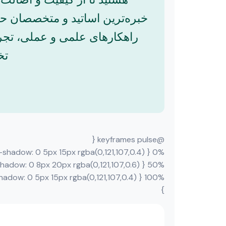
خبره‌ترین اساتید و متخصصان حوز
راهکارهای علمی و عملی، تجرب
تخ
@keyframes pulse {
0% { transform: scale(1); box-shadow: 0 5px 15px rgba(0,121,107,0.4); }
50% { transform: scale(1.03); box-shadow: 0 8px 20px rgba(0,121,107,0.6); }
100% { transform: scale(1); box-shadow: 0 5px 15px rgba(0,121,107,0.4); }
}