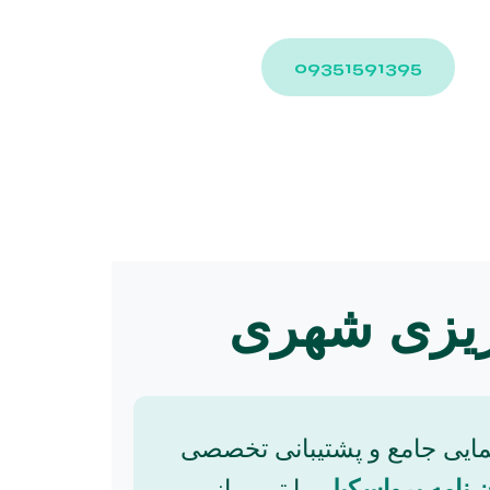
09351591395
‌ریزی شهری
هنمایی جامع و پشتیبانی تخصصی
 نامه پرواسکیل
، با تیمی از