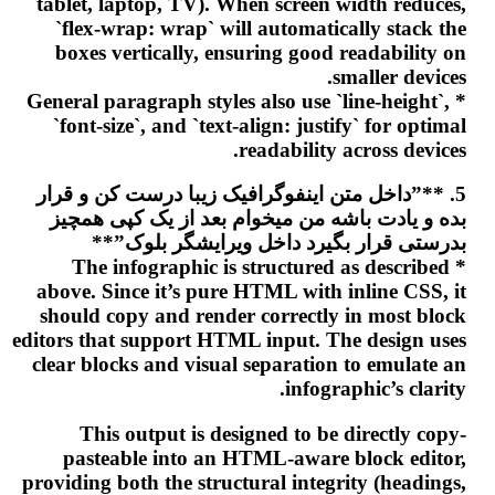
tablet, laptop, TV). When screen width reduces,
`flex-wrap: wrap` will automatically stack the
boxes vertically, ensuring good readability on
smaller devices.
* General paragraph styles also use `line-height`,
`font-size`, and `text-align: justify` for optimal
readability across devices.
5. **”داخل متن اینفوگرافیک زیبا درست کن و قرار
بده و یادت باشه من میخوام بعد از یک کپی همچیز
بدرستی قرار بگیرد داخل ویرایشگر بلوک”**
* The infographic is structured as described
above. Since it’s pure HTML with inline CSS, it
should copy and render correctly in most block
editors that support HTML input. The design uses
clear blocks and visual separation to emulate an
infographic’s clarity.
This output is designed to be directly copy-
pasteable into an HTML-aware block editor,
providing both the structural integrity (headings,