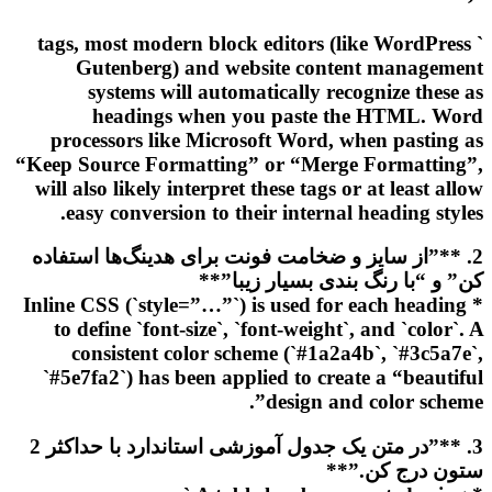
` tags, most modern block editors (like WordPress
Gutenberg) and website content management
systems will automatically recognize these as
headings when you paste the HTML. Word
processors like Microsoft Word, when pasting as
“Keep Source Formatting” or “Merge Formatting”,
will also likely interpret these tags or at least allow
easy conversion to their internal heading styles.
2. **”از سایز و ضخامت فونت برای هدینگ‌ها استفاده
کن” و “با رنگ بندی بسیار زیبا”**
* Inline CSS (`style=”…”`) is used for each heading
to define `font-size`, `font-weight`, and `color`. A
consistent color scheme (`#1a2a4b`, `#3c5a7e`,
`#5e7fa2`) has been applied to create a “beautiful
design and color scheme”.
3. **”در متن یک جدول آموزشی استاندارد با حداکثر 2
ستون درج کن.”**