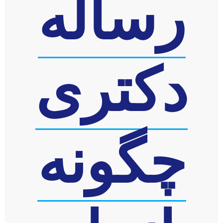
رساله
دکتری
چگونه