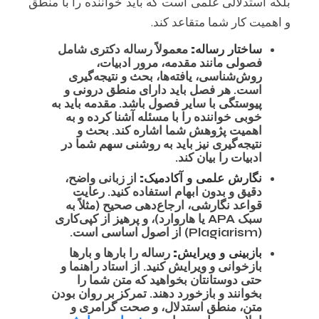
بلکه استدلالی علمی است که باید خواننده را با منطق
و اهمیت کار شما متقاعد کند.
ساختار رساله:
معمولاً رساله دکتری شامل
فصولی مانند مقدمه، مرور ادبیات،
روش‌شناسی، یافته‌ها، بحث و نتیجه‌گیری
است. هر فصل باید دارای منطق درونی و
پیوستگی با سایر فصول باشد. مقدمه باید به
خوبی خواننده را با مسئله آشنا کرده و به
اهمیت پژوهش شما اشاره کند. بحث و
نتیجه‌گیری نیز باید به روشنی سهم شما در
ادبیات را بیان کند.
نگارش علمی و آکادمیک:
از زبانی واضح،
دقیق و بدون ابهام استفاده کنید. رعایت
قواعد نگارشی، ارجاع‌دهی صحیح (مثلاً به
سبک APA یا هاروارد)، و پرهیز از کپی‌کاری
(Plagiarism) از اصول اساسی است.
بازبینی و ویرایش:
رساله را بارها و بارها
بازخوانی و ویرایش کنید. از استاد راهنما و
حتی دوستانتان بخواهید که متن شما را
بخوانند و بازخورد دهند. تمرکز بر روان بودن
متن، منطق استدلال، و صحت گرامری و