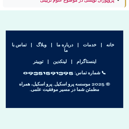
پروپوزال نویسی در موضوع علوم تربیتی
خانه
|
خدمات
|
درباره ما
|
وبلاگ
|
تماس با
ما
اینستاگرام
|
لینکدین
|
توییتر
📞 شماره تماس:
09351591395
© 2025 موسسه پرو اسکیل. پرو اسکیل، همراه
مطمئن شما در مسیر موفقیت علمی.