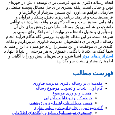
انجام رساله دکتری نه تنها فرصتی برای توسعه دانش در حوزه‌ای
نوین و حیاتی است، بلکه بستری برای حل مسائل پیچیده صنعتی و
سازمانی فراهم می‌آورد. این مسیر، سرشار از چالش‌ها و
فرصت‌هاست و نیازمند برنامه‌ریزی دقیق، پشتکار فراوان و
راهنمایی صحیح است. رساله دکتری در واقع نشان‌دهنده توانایی
دانشجو در شناسایی یک مسئله، طراحی پژوهش برای حل آن،
جمع‌آوری و تحلیل داده‌ها و در نهایت ارائه راهکارهای مبتنی بر
شواهد است. در این مقاله جامع، به بررسی گام‌به‌گام فرآیند انجام
رساله دکتری برای دانشجویان مدیریت فناوری می‌پردازیم و نکات
کلیدی برای موفقیت در این مسیر را ارائه خواهیم داد. این راهنما به
شما کمک می‌کند تا با نگاهی عمیق‌تر به هر مرحله، از ابتدا تا انتها، با
استراتژی‌های موثر
آشنا شوید و چالش‌های پیش رو را با آگاهی و
اطمینان بیشتری پشت سر بگذارید.
فهرست مطالب
مقدمه‌ای بر رساله دکتری مدیریت فناوری
گام اول: انتخاب و تصویب موضوع رساله
اهمیت و نوآوری موضوع
حیطه کاربرد و قابلیت اجرایی
همسویی با استاد راهنما و تیم پژوهشی
گام دوم: مرور جامع ادبیات و مبانی نظری
جستجوی سیستماتیک منابع و پایگاه‌های اطلاعاتی