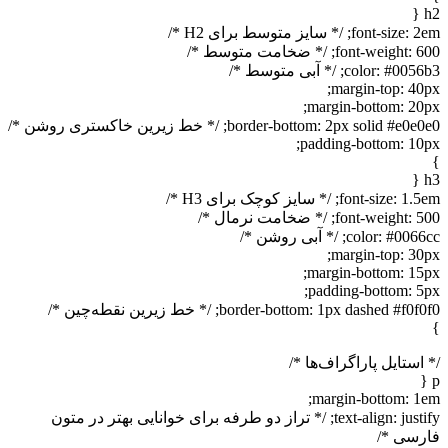
h2 {
font-size: 2em; /* سایز متوسط برای H2 */
font-weight: 600; /* ضخامت متوسط */
color: #0056b3; /* آبی متوسط */
margin-top: 40px;
margin-bottom: 20px;
border-bottom: 2px solid #e0e0e0; /* خط زیرین خاکستری روشن */
padding-bottom: 10px;
}
h3 {
font-size: 1.5em; /* سایز کوچک برای H3 */
font-weight: 500; /* ضخامت نرمال */
color: #0066cc; /* آبی روشن */
margin-top: 30px;
margin-bottom: 15px;
padding-bottom: 5px;
border-bottom: 1px dashed #f0f0f0; /* خط زیرین نقطه‌چین */
}
/* استایل پاراگراف‌ها */
p {
margin-bottom: 1em;
text-align: justify; /* تراز دو طرفه برای خوانایی بهتر در متون
فارسی */