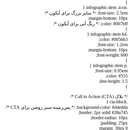
}
.infographic-item .icon {
font-size: 2.5em; /* سایز بزرگ برای آیکون */
margin-bottom: 10px;
color: #007bff; /* رنگ آبی برای آیکون */
}
.infographic-item h4 {
color: #0056b3;
font-size: 1.2em;
margin-bottom: 10px;
font-weight: 600;
}
.infographic-item p {
font-size: 0.95em;
color: #555;
line-height: 1.5;
}
/* بلاک Call to Action (CTA) */
.cta-block {
background-color: #d4edda; /* پس‌زمینه سبز روشن برای CTA */
border: 2px solid #28a745;
border-radius: 10px;
padding: 25px;
margin: 30px 0;