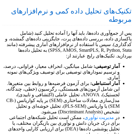
تکنیک‌های تحلیل داده کمی و نرم‌افزارهای
مربوطه
پس از جمع‌آوری داده‌ها، باید آنها را آماده تحلیل کنید (شامل
پاکسازی داده، بررسی داده‌های پرت، جایگزینی داده‌های گمشده، و
کدگذاری). سپس با استفاده از نرم‌افزارهای آماری پیشرفته (مانند
SPSS, AMOS, SmartPLS, R, Python, Stata) به تحلیل داده‌ها
بپردازید. تکنیک‌های رایج عبارتند از:
آمار توصیفی:
شامل میانگین، انحراف معیار، فراوانی، درصد،
و ترسیم نمودارهای توصیفی برای توصیف ویژگی‌های نمونه
آماری.
آمار استنباطی:
برای آزمون فرضیه‌ها و روابط بین متغیرها.
این شامل آزمون‌های همبستگی، رگرسیون (خطی، چندگانه،
لجستیک)، ANOVA، تحلیل عاملی (اکتشافی و تاییدی)،
مدل‌سازی معادلات ساختاری (SEM) بر پایه کواریانس (CB-
SEM) یا واریانس (PLS-SEM)، تحلیل خوشه‌ای و تحلیل
تشخیص (Discriminant Analysis) می‌شود.
در
مدیریت نوآوری
، ممکن است تحلیل شبکه‌های اجتماعی
برای درک جریان دانش و نوآوری بین بازیگران مختلف، یا
تحلیل پوششی داده‌ها (DEA) برای ارزیابی کارایی واحدهای