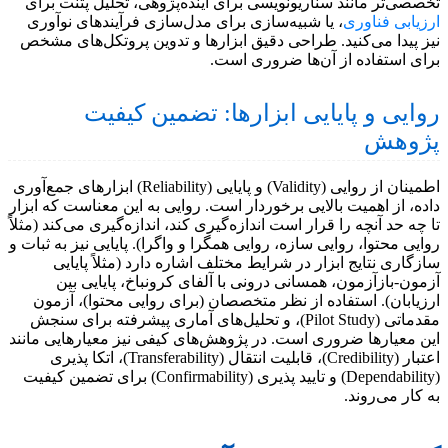
تخصصی‌تر مانند سناریونویسی برای آینده‌پژوهی، تحلیل پتنت برای
ارزیابی فناوری
، یا شبیه‌سازی برای مدل‌سازی فرآیندهای نوآوری
نیز پیدا می‌کنید. طراحی دقیق ابزارها و تدوین پروتکل‌های مشخص
برای استفاده از آن‌ها ضروری است.
روایی و پایایی ابزارها: تضمین کیفیت
پژوهش
اطمینان از روایی (Validity) و پایایی (Reliability) ابزارهای جمع‌آوری
داده، از اهمیت بالایی برخوردار است. روایی به این معناست که ابزار
تا چه حد آنچه را قرار است اندازه‌گیری کند، اندازه‌گیری می‌کند (مثلاً
روایی محتوا، روایی سازه، روایی همگرا و واگرا). پایایی نیز به ثبات و
سازگاری نتایج ابزار در شرایط مختلف اشاره دارد (مثلاً پایایی
آزمون-بازآزمون، همسانی درونی با آلفای کرونباخ، پایایی بین
ارزیابان). استفاده از نظر متخصصان (برای روایی محتوا)، آزمون
مقدماتی (Pilot Study)، و تحلیل‌های آماری پیشرفته برای سنجش
این معیارها ضروری است. در پژوهش‌های کیفی نیز معیارهایی مانند
اعتبار (Credibility)، قابلیت انتقال (Transferability)، اتکا پذیری
(Dependability) و تایید پذیری (Confirmability) برای تضمین کیفیت
به کار می‌روند.