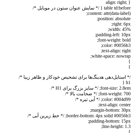
align: right; }
table td:before { /* نمایش عنوان ستون در موبایل */
content: attr(data-label);
position: absolute;
right: 6px;
width: 45%;
padding-left: 10px;
font-weight: bold;
color: #0056b3;
text-align: right;
white-space: nowrap;
}
}
/* استایل‌دهی هدینگ‌ها برای تشخیص خودکار و ظاهر زیبا */
h1 {
font-size: 2.8em; /* سایز بزرگ برای H1 */
font-weight: 700; /* ضخامت بالا */
color: #004d99; /* آبی تیره */
text-align: center;
margin-bottom: 30px;
border-bottom: 4px solid #0056b3; /* خط زیرین آبی */
padding-bottom: 15px;
line-height: 1.3;
}