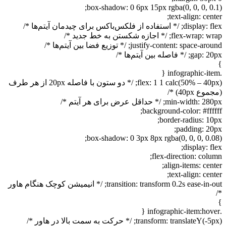
box-shadow: 0 6px 15px rgba(0, 0, 0, 0.1);
text-align: center;
display: flex; /* استفاده از فلکس‌باکس برای چیدمان آیتم‌ها */
flex-wrap: wrap; /* اجازه شکستن به خط جدید */
justify-content: space-around; /* توزیع فضا بین آیتم‌ها */
gap: 20px; /* فاصله بین آیتم‌ها */
}
.infographic-item {
flex: 1 1 calc(50% – 40px); /* دو ستون با فاصله 20px از هر طرف
(مجموع 40px) */
min-width: 280px; /* حداقل عرض برای هر آیتم */
background-color: #ffffff;
border-radius: 10px;
padding: 20px;
box-shadow: 0 3px 8px rgba(0, 0, 0, 0.08);
display: flex;
flex-direction: column;
align-items: center;
text-align: center;
transition: transform 0.2s ease-in-out; /* انیمیشن کوچک هنگام هاور
*/
}
.infographic-item:hover {
transform: translateY(-5px); /* حرکت به سمت بالا در هاور */