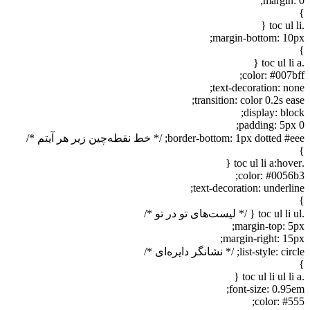
margin: 0;
}
.toc ul li {
margin-bottom: 10px;
}
.toc ul li a {
color: #007bff;
text-decoration: none;
transition: color 0.2s ease;
display: block;
padding: 5px 0;
border-bottom: 1px dotted #eee; /* خط نقطه‌چین زیر هر آیتم */
}
.toc ul li a:hover {
color: #0056b3;
text-decoration: underline;
}
.toc ul li ul { /* لیست‌های تو در تو */
margin-top: 5px;
margin-right: 15px;
list-style: circle; /* نشانگر دایره‌ای */
}
.toc ul li ul li a {
font-size: 0.95em;
color: #555;