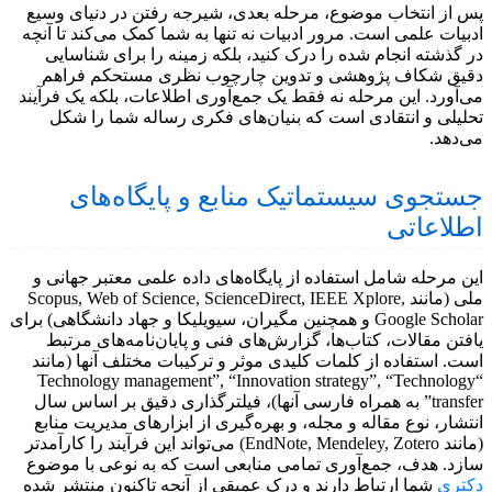
پس از انتخاب موضوع، مرحله بعدی، شیرجه رفتن در دنیای وسیع
ادبیات علمی است. مرور ادبیات نه تنها به شما کمک می‌کند تا آنچه
در گذشته انجام شده را درک کنید، بلکه زمینه را برای شناسایی
دقیق شکاف پژوهشی و تدوین چارچوب نظری مستحکم فراهم
می‌آورد. این مرحله نه فقط یک جمع‌آوری اطلاعات، بلکه یک فرآیند
تحلیلی و انتقادی است که بنیان‌های فکری رساله شما را شکل
می‌دهد.
جستجوی سیستماتیک منابع و پایگاه‌های
اطلاعاتی
این مرحله شامل استفاده از پایگاه‌های داده علمی معتبر جهانی و
ملی (مانند Scopus, Web of Science, ScienceDirect, IEEE Xplore,
Google Scholar و همچنین مگیران، سیویلیکا و جهاد دانشگاهی) برای
یافتن مقالات، کتاب‌ها، گزارش‌های فنی و پایان‌نامه‌های مرتبط
است. استفاده از کلمات کلیدی موثر و ترکیبات مختلف آنها (مانند
“Technology management”, “Innovation strategy”, “Technology
transfer” به همراه فارسی آنها)، فیلترگذاری دقیق بر اساس سال
انتشار، نوع مقاله و مجله، و بهره‌گیری از ابزارهای مدیریت منابع
(مانند EndNote, Mendeley, Zotero) می‌تواند این فرآیند را کارآمدتر
سازد. هدف، جمع‌آوری تمامی منابعی است که به نوعی با موضوع
دکتری
شما ارتباط دارند و درک عمیقی از آنچه تاکنون منتشر شده