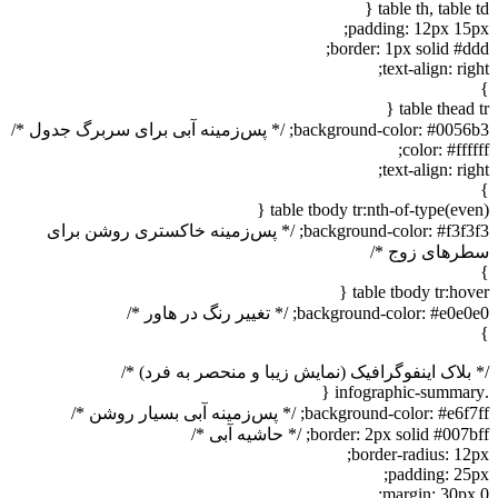
table th, table td {
padding: 12px 15px;
border: 1px solid #ddd;
text-align: right;
}
table thead tr {
background-color: #0056b3; /* پس‌زمینه آبی برای سربرگ جدول */
color: #ffffff;
text-align: right;
}
table tbody tr:nth-of-type(even) {
background-color: #f3f3f3; /* پس‌زمینه خاکستری روشن برای
سطر‌های زوج */
}
table tbody tr:hover {
background-color: #e0e0e0; /* تغییر رنگ در هاور */
}
/* بلاک اینفوگرافیک (نمایش زیبا و منحصر به فرد) */
.infographic-summary {
background-color: #e6f7ff; /* پس‌زمینه آبی بسیار روشن */
border: 2px solid #007bff; /* حاشیه آبی */
border-radius: 12px;
padding: 25px;
margin: 30px 0;