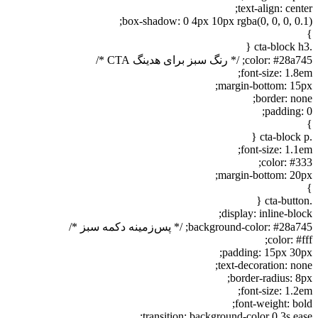
text-align: center;
box-shadow: 0 4px 10px rgba(0, 0, 0, 0.1);
}
.cta-block h3 {
color: #28a745; /* رنگ سبز برای هدینگ CTA */
font-size: 1.8em;
margin-bottom: 15px;
border: none;
padding: 0;
}
.cta-block p {
font-size: 1.1em;
color: #333;
margin-bottom: 20px;
}
.cta-button {
display: inline-block;
background-color: #28a745; /* پس‌زمینه دکمه سبز */
color: #fff;
padding: 15px 30px;
text-decoration: none;
border-radius: 8px;
font-size: 1.2em;
font-weight: bold;
transition: background-color 0.3s ease;