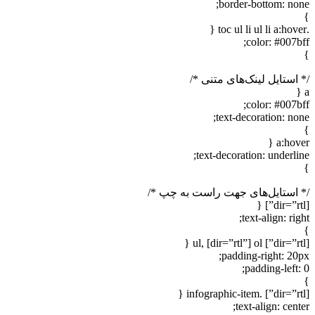
border-bottom: none;
}
.toc ul li ul li a:hover {
color: #007bff;
}
/* استایل لینک‌های متنی */
a {
color: #007bff;
text-decoration: none;
}
a:hover {
text-decoration: underline;
}
/* استایل‌های جهت راست به چپ */
[dir=”rtl”] {
text-align: right;
}
[dir=”rtl”] ul, [dir=”rtl”] ol {
padding-right: 20px;
padding-left: 0;
}
[dir=”rtl”] .infographic-item {
text-align: center;