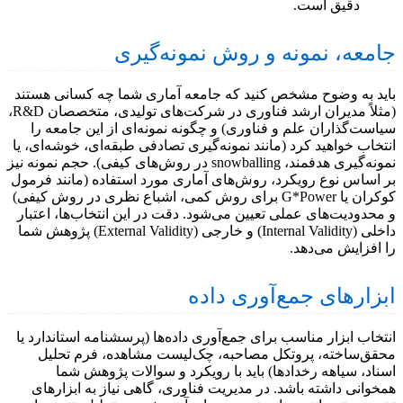
دقیق است.
جامعه، نمونه و روش نمونه‌گیری
باید به وضوح مشخص کنید که جامعه آماری شما چه کسانی هستند
(مثلاً مدیران ارشد فناوری در شرکت‌های تولیدی، متخصصان R&D،
سیاست‌گذاران علم و فناوری) و چگونه نمونه‌ای از این جامعه را
انتخاب خواهید کرد (مانند نمونه‌گیری تصادفی طبقه‌ای، خوشه‌ای، یا
نمونه‌گیری هدفمند، snowballing در روش‌های کیفی). حجم نمونه نیز
بر اساس نوع رویکرد، روش‌های آماری مورد استفاده (مانند فرمول
کوکران یا G*Power برای روش کمی، اشباع نظری در روش کیفی)
و محدودیت‌های عملی تعیین می‌شود. دقت در این انتخاب‌ها، اعتبار
داخلی (Internal Validity) و خارجی (External Validity) پژوهش شما
را افزایش می‌دهد.
ابزارهای جمع‌آوری داده
انتخاب ابزار مناسب برای جمع‌آوری داده‌ها (پرسشنامه استاندارد یا
محقق‌ساخته، پروتکل مصاحبه، چک‌لیست مشاهده، فرم تحلیل
اسناد، سیاهه رخدادها) باید با رویکرد و سوالات پژوهش شما
همخوانی داشته باشد. در مدیریت فناوری، گاهی نیاز به ابزارهای