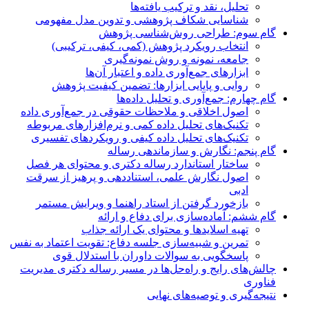
تحلیل، نقد و ترکیب یافته‌ها
شناسایی شکاف پژوهشی و تدوین مدل مفهومی
گام سوم: طراحی روش‌شناسی پژوهش
انتخاب رویکرد پژوهش (کمی، کیفی، ترکیبی)
جامعه، نمونه و روش نمونه‌گیری
ابزارهای جمع‌آوری داده و اعتبار آن‌ها
روایی و پایایی ابزارها: تضمین کیفیت پژوهش
گام چهارم: جمع‌آوری و تحلیل داده‌ها
اصول اخلاقی و ملاحظات حقوقی در جمع‌آوری داده
تکنیک‌های تحلیل داده کمی و نرم‌افزارهای مربوطه
تکنیک‌های تحلیل داده کیفی و رویکردهای تفسیری
گام پنجم: نگارش و سازماندهی رساله
ساختار استاندارد رساله دکتری و محتوای هر فصل
اصول نگارش علمی، استناددهی و پرهیز از سرقت
ادبی
بازخورد گرفتن از استاد راهنما و ویرایش مستمر
گام ششم: آماده‌سازی برای دفاع و ارائه
تهیه اسلایدها و محتوای یک ارائه جذاب
تمرین و شبیه‌سازی جلسه دفاع: تقویت اعتماد به نفس
پاسخگویی به سوالات داوران با استدلال قوی
چالش‌های رایج و راه‌حل‌ها در مسیر رساله دکتری مدیریت
فناوری
نتیجه‌گیری و توصیه‌های نهایی