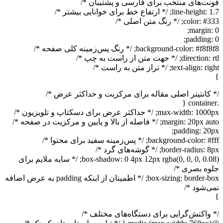
فونت‌های منتخب برای فارسی و پشتیبان */
line-height: 1.7; /* ارتفاع خط برای خوانایی بیشتر */
color: #333; /* رنگ متن اصلی */
margin: 0;
padding: 0;
background-color: #f8f8f8; /* رنگ پس‌زمینه کلی صفحه */
direction: rtl; /* جهت متن از راست به چپ */
text-align: right; /* تراز متن به راست */
}
/* کانتینر اصلی مقاله برای مرکزیت و حداکثر عرض */
.container {
max-width: 1000px; /* حداکثر عرض برای دسکتاپ و تلویزیون */
margin: 20px auto; /* فاصله از بالا و پایین و مرکزیت در صفحه */
padding: 20px;
background-color: #fff; /* پس‌زمینه سفید برای محتوا */
border-radius: 8px; /* گوشه‌های گرد */
box-shadow: 0 4px 12px rgba(0, 0, 0, 0.08); /* سایه ملایم برای
جلوه بصری */
box-sizing: border-box; /* اطمینان از اینکه padding به عرض اضافه
نمی‌شود */
}
/* واکنش‌گرایی برای دستگاه‌های مختلف */