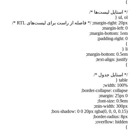
}
/* استایل لیست‌ها */
ul, ol {
margin-right: 20px; /* فاصله از راست برای لیست‌های RTL */
margin-left: 0;
margin-bottom: 1em;
padding-right: 0;
}
li {
margin-bottom: 0.5em;
text-align: justify;
}
/* استایل جدول */
table {
width: 100%;
border-collapse: collapse;
margin: 25px 0;
font-size: 0.9em;
min-width: 300px;
box-shadow: 0 0 20px rgba(0, 0, 0, 0.15);
border-radius: 8px;
overflow: hidden;
}