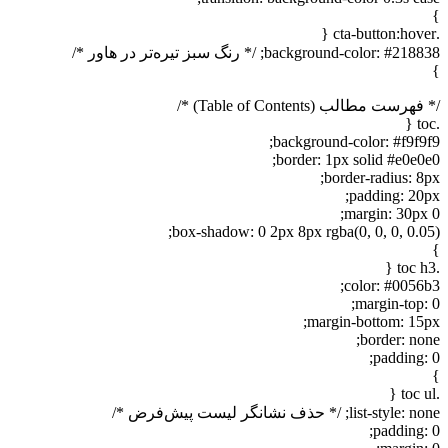
}
.cta-button:hover {
background-color: #218838; /* رنگ سبز تیره‌تر در هاور */
}
/* فهرست مطالب (Table of Contents) */
.toc {
background-color: #f9f9f9;
border: 1px solid #e0e0e0;
border-radius: 8px;
padding: 20px;
margin: 30px 0;
box-shadow: 0 2px 8px rgba(0, 0, 0, 0.05);
}
.toc h3 {
color: #0056b3;
margin-top: 0;
margin-bottom: 15px;
border: none;
padding: 0;
}
.toc ul {
list-style: none; /* حذف نشانگر لیست پیش‌فرض */
padding: 0;