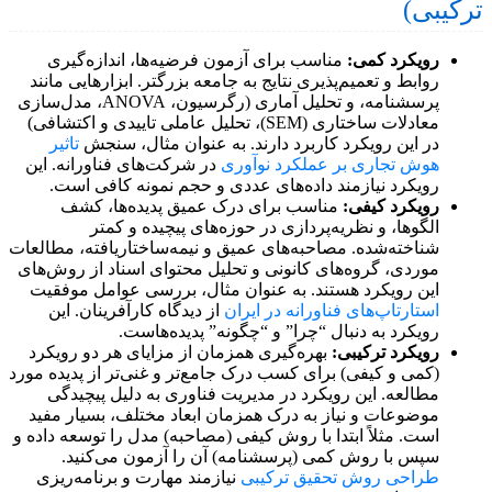
ترکیبی)
رویکرد کمی:
مناسب برای آزمون فرضیه‌ها، اندازه‌گیری
روابط و تعمیم‌پذیری نتایج به جامعه بزرگتر. ابزارهایی مانند
پرسشنامه، و تحلیل آماری (رگرسیون، ANOVA، مدل‌سازی
معادلات ساختاری (SEM)، تحلیل عاملی تاییدی و اکتشافی)
در این رویکرد کاربرد دارند. به عنوان مثال، سنجش
تاثیر
هوش تجاری بر عملکرد نوآوری
در شرکت‌های فناورانه. این
رویکرد نیازمند داده‌های عددی و حجم نمونه کافی است.
رویکرد کیفی:
مناسب برای درک عمیق پدیده‌ها، کشف
الگوها، و نظریه‌پردازی در حوزه‌های پیچیده و کمتر
شناخته‌شده. مصاحبه‌های عمیق و نیمه‌ساختاریافته، مطالعات
موردی، گروه‌های کانونی و تحلیل محتوای اسناد از روش‌های
این رویکرد هستند. به عنوان مثال، بررسی عوامل موفقیت
استارتاپ‌های فناورانه در ایران
از دیدگاه کارآفرینان. این
رویکرد به دنبال “چرا” و “چگونه” پدیده‌هاست.
رویکرد ترکیبی:
بهره‌گیری همزمان از مزایای هر دو رویکرد
(کمی و کیفی) برای کسب درک جامع‌تر و غنی‌تر از پدیده مورد
مطالعه. این رویکرد در مدیریت فناوری به دلیل پیچیدگی
موضوعات و نیاز به درک همزمان ابعاد مختلف، بسیار مفید
است. مثلاً ابتدا با روش کیفی (مصاحبه) مدل را توسعه داده و
سپس با روش کمی (پرسشنامه) آن را آزمون می‌کنید.
طراحی روش تحقیق ترکیبی
نیازمند مهارت و برنامه‌ریزی