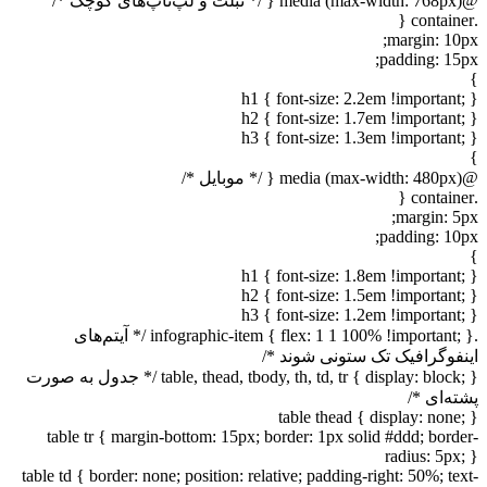
@media (max-width: 768px) { /* تبلت و لپ‌تاپ‌های کوچک */
.container {
margin: 10px;
padding: 15px;
}
h1 { font-size: 2.2em !important; }
h2 { font-size: 1.7em !important; }
h3 { font-size: 1.3em !important; }
}
@media (max-width: 480px) { /* موبایل */
.container {
margin: 5px;
padding: 10px;
}
h1 { font-size: 1.8em !important; }
h2 { font-size: 1.5em !important; }
h3 { font-size: 1.2em !important; }
.infographic-item { flex: 1 1 100% !important; } /* آیتم‌های
اینفوگرافیک تک ستونی شوند */
table, thead, tbody, th, td, tr { display: block; } /* جدول به صورت
پشته‌ای */
table thead { display: none; }
table tr { margin-bottom: 15px; border: 1px solid #ddd; border-
radius: 5px; }
table td { border: none; position: relative; padding-right: 50%; text-