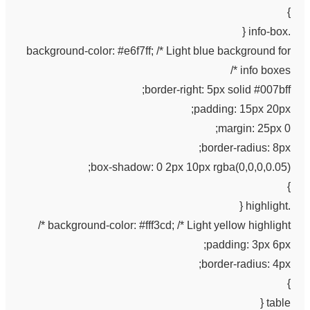
}
.info-box {
background-color: #e6f7ff; /* Light blue background for
info boxes */
border-right: 5px solid #007bff;
padding: 15px 20px;
margin: 25px 0;
border-radius: 8px;
box-shadow: 0 2px 10px rgba(0,0,0,0.05);
}
.highlight {
background-color: #fff3cd; /* Light yellow highlight */
padding: 3px 6px;
border-radius: 4px;
}
table {