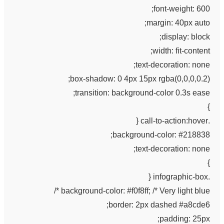
font-weight: 600;
margin: 40px auto;
display: block;
width: fit-content;
text-decoration: none;
box-shadow: 0 4px 15px rgba(0,0,0,0.2);
transition: background-color 0.3s ease;
}
.call-to-action:hover {
background-color: #218838;
text-decoration: none;
}
.infographic-box {
background-color: #f0f8ff; /* Very light blue */
border: 2px dashed #a8cde6;
padding: 25px;