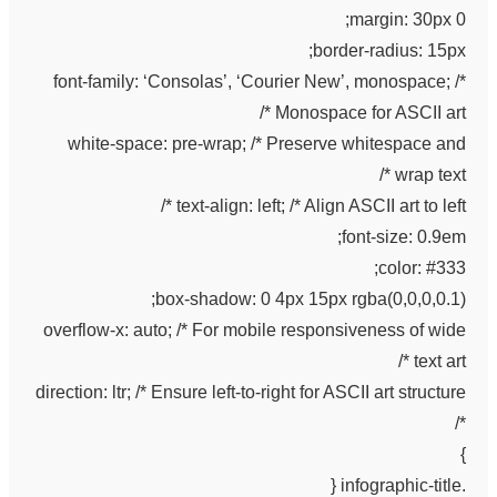
margin: 30px 0;
border-radius: 15px;
font-family: ‘Consolas’, ‘Courier New’, monospace; /*
Monospace for ASCII art */
white-space: pre-wrap; /* Preserve whitespace and
wrap text */
text-align: left; /* Align ASCII art to left */
font-size: 0.9em;
color: #333;
box-shadow: 0 4px 15px rgba(0,0,0,0.1);
overflow-x: auto; /* For mobile responsiveness of wide
text art */
direction: ltr; /* Ensure left-to-right for ASCII art structure
*/
}
.infographic-title {