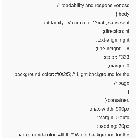
readability and responsiveness */
body {
font-family: ‘Vazirmatn’, ‘Arial’, sans-serif;
direction: rtl;
text-align: right;
line-height: 1.8;
color: #333;
margin: 0;
background-color: #f0f2f5; /* Light background for the
page */
}
.container {
max-width: 900px;
margin: 0 auto;
padding: 20px;
background-color: #ffffff; /* White background for the