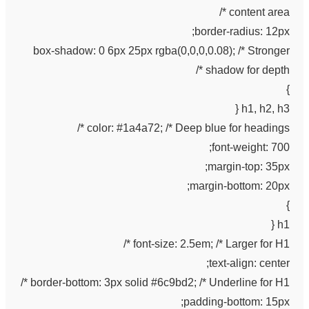
content area */
border-radius: 12px;
box-shadow: 0 6px 25px rgba(0,0,0,0.08); /* Stronger
shadow for depth */
}
h1, h2, h3 {
color: #1a4a72; /* Deep blue for headings */
font-weight: 700;
margin-top: 35px;
margin-bottom: 20px;
}
h1 {
font-size: 2.5em; /* Larger for H1 */
text-align: center;
border-bottom: 3px solid #6c9bd2; /* Underline for H1 */
padding-bottom: 15px;