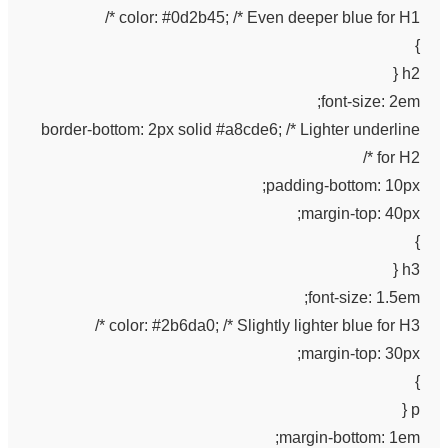
color: #0d2b45; /* Even deeper blue for H1 */
}
h2 {
font-size: 2em;
border-bottom: 2px solid #a8cde6; /* Lighter underline
for H2 */
padding-bottom: 10px;
margin-top: 40px;
}
h3 {
font-size: 1.5em;
color: #2b6da0; /* Slightly lighter blue for H3 */
margin-top: 30px;
}
p {
margin-bottom: 1em;