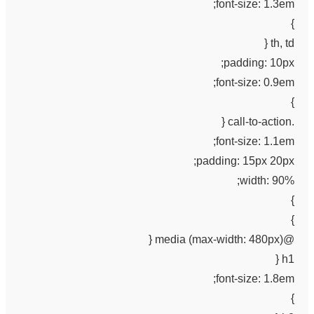
font-size: 1.3em;
}
th, td {
padding: 10px;
font-size: 0.9em;
}
.call-to-action {
font-size: 1.1em;
padding: 15px 20px;
width: 90%;
}
}
@media (max-width: 480px) {
h1 {
font-size: 1.8em;
}