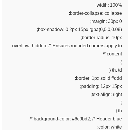
width: 100%;
border-collapse: collapse;
margin: 30px 0;
box-shadow: 0 2px 15px rgba(0,0,0,0.08);
border-radius: 10px;
overflow: hidden; /* Ensures rounded corners apply to
content */
}
th, td {
border: 1px solid #ddd;
padding: 12px 15px;
text-align: right;
}
th {
background-color: #6c9bd2; /* Header blue */
color: white;