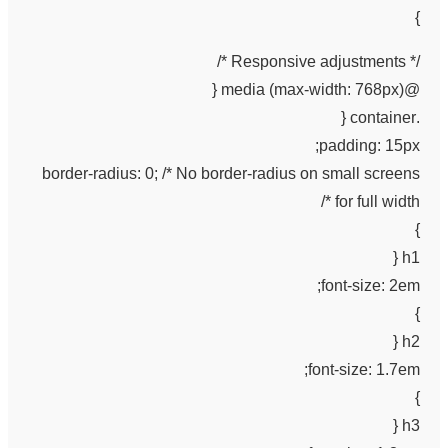
}
/* Responsive adjustments */
@media (max-width: 768px) {
.container {
padding: 15px;
border-radius: 0; /* No border-radius on small screens
for full width */
}
h1 {
font-size: 2em;
}
h2 {
font-size: 1.7em;
}
h3 {