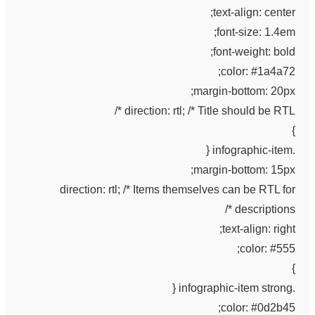
text-align: center;
font-size: 1.4em;
font-weight: bold;
color: #1a4a72;
margin-bottom: 20px;
direction: rtl; /* Title should be RTL */
}
.infographic-item {
margin-bottom: 15px;
direction: rtl; /* Items themselves can be RTL for
descriptions */
text-align: right;
color: #555;
}
.infographic-item strong {
color: #0d2b45;