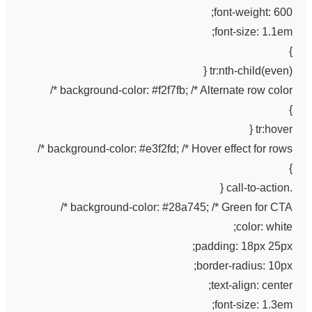
font-weight: 600;
font-size: 1.1em;
}
tr:nth-child(even) {
background-color: #f2f7fb; /* Alternate row color */
}
tr:hover {
background-color: #e3f2fd; /* Hover effect for rows */
}
.call-to-action {
background-color: #28a745; /* Green for CTA */
color: white;
padding: 18px 25px;
border-radius: 10px;
text-align: center;
font-size: 1.3em;