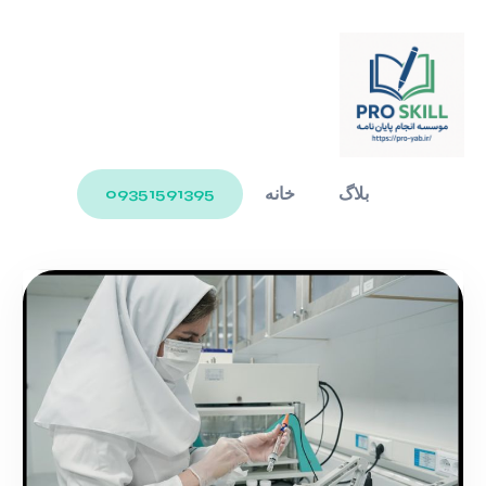
بلاگ
خانه
09351591395