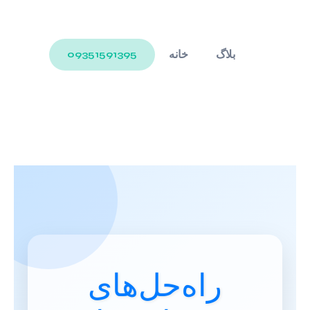
بلاگ
خانه
09351591395
راه‌حل‌های